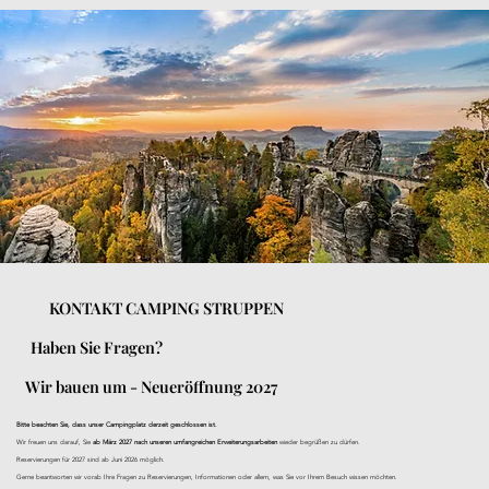
KONTAKT CAMPING STRUPPEN
Haben Sie Fragen?
Wir bauen um - Neueröffnung 2027
Bitte beachten Sie, dass unser Campingplatz derzeit geschlossen ist.
Wir freuen uns darauf, Sie
ab März 2027 nach unseren umfangreichen Erweiterungsarbeiten
wieder begrüßen zu dürfen.
Reservierungen für 2027 sind ab Juni 2026 möglich.
Gerne beantworten wir vorab Ihre Fragen zu Reservierungen, Informationen oder allem, was Sie vor Ihrem Besuch wissen möchten.