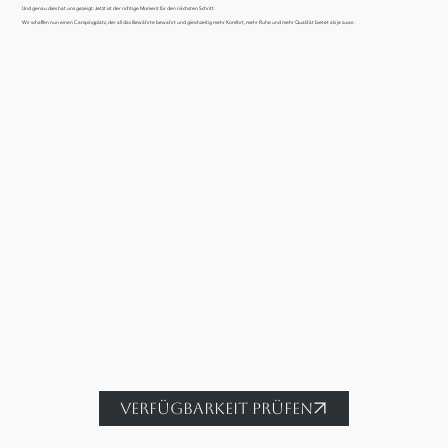
Und genau dies hat uns gezeigt: Jetzt ist der richtige Moment für den nächsten Schritt.
Wir schaffen nun einen Campingplatz, der all das Bewährte bewahrt und gleichzeitig mehr Komfort, mehr Ruhe und mehr Qualität bietet als je zuvor.
VERFÜGBARKEIT PRÜFEN