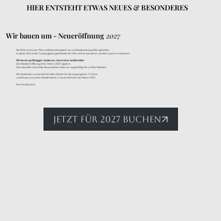
HIER ENTSTEHT ETWAS NEUES & BESONDERES
Wir bauen um - Neueröffnung
2027
Ab 2026 wird unser Platz umfassend komplett neu und bedeutend größer gestaltet.
In dieser Zeit ist der Campingplatz geschlossen & nicht, weil wir pausieren, sondern weil wir investieren.
Wir bauen großzügiger, moderner, naturnaher, komfortabler
Die Wiedereröffnung ist für Ostern 2027 geplant.
Den aktuellen Stand der Bauarbeiten teilen wir regelmäßig hier auf der Website.
Wir bedanken uns herzlich bei allen Gästen für die vergangenen 12 Jahre
und freuen uns auf ein Wiedersehen in neuem Rahmen ab Ostern 2027.
Ihre Familie Guhr
JETZT FÜR 2027 BUCHEN