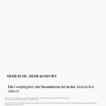
MEHR RUHE. MEHR KOMFORT.
Ein
Campingplatz
der besonderen Art in der
Sächsischen
Schweiz
Was vor 12 Jahren als kleiner, naturnaher Campingplatz begann, ist für viele Gäste zu einem festen Anlaufpunkt geworden.
Ein Ort zum Ankommen. Zum Abschalten. Zum Wiederkommen.
Über die Jahre haben wir für familiäre Atmosphäre, die persönliche Betreuung und natürlich für die einzigartige Lage mitten im Elbsandsteingebirge unglaublich viel positives
Feedback unserer Gäste erhalten.