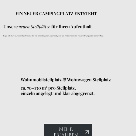
EIN NEUER CAMPINGPLATZ ENTSTEHT
Unsere
neuen Stellplätze
für Ihren Aufenthalt
Egal, ob kurz auf der Durchreise oder für einen längeren Aufenthalt, bei uns findet nach der Neueröffnung jeder seinen Platz.
Wohnmobilstellplatz & Wohnwagen Stellplatz
ca. 70–130 m² pro Stellplatz,
einzeln angelegt und klar abgegrenzt.
MEHR
ERFAHREN