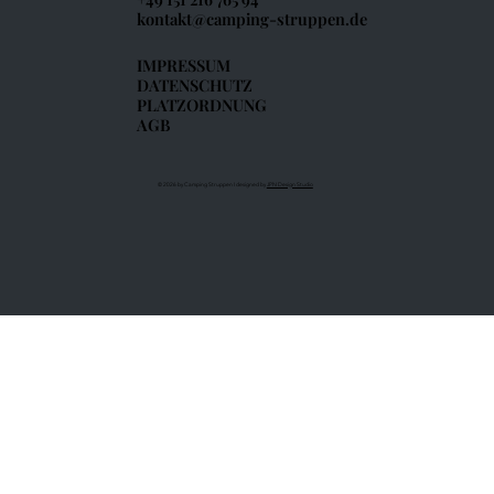
kontakt@camping-struppen.de
IMPRESSUM
DATENSCHUTZ
PLATZORDNUNG
AGB
© 2026 by Camping Struppen I designed by
JPN Design Studio