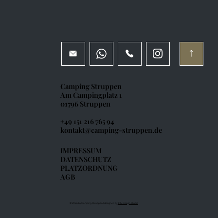
Camping Struppen
Am Campingplatz 1
01796 Struppen
+49 151 216 765 94
kontakt@camping-struppen.de
IMPRESSUM
DATENSCHUTZ
PLATZORDNUNG
AGB
© 2026 by Camping Struppen I designed by
JPN Design Studio